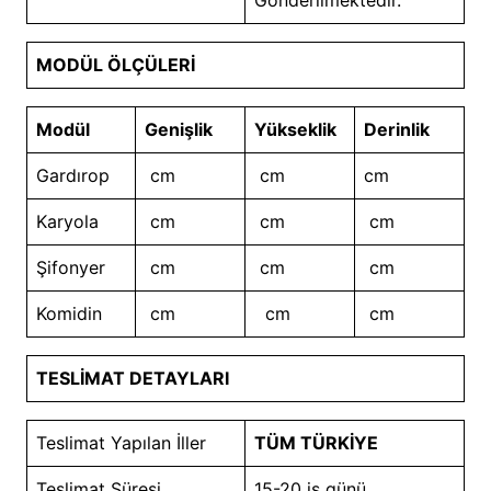
MODÜL ÖLÇÜLERİ
Modül
Genişlik
Yükseklik
Derinlik
Gardırop
cm
cm
cm
Karyola
cm
cm
cm
Şifonyer
cm
cm
cm
Komidin
cm
cm
cm
TESLİMAT DETAYLARI
Teslimat Yapılan İller
TÜM TÜRKİYE
Teslimat Süresi
15-20 iş günü