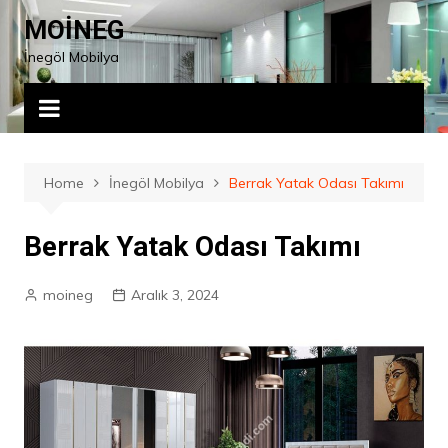
Skip
MOİNEG
to
İnegöl Mobilya
content
Home
İnegöl Mobilya
Berrak Yatak Odası Takımı
Berrak Yatak Odası Takımı
moineg
Aralık 3, 2024