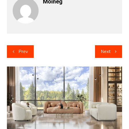
Moineg
Yazı
Prev
Next
gezinmesi